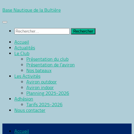
Skip
Base Nautique de la Bultière
to
content
Rechercher :
Accueil
Actualités
Le Club
Présentation du club
Présentation de l’aviron
Nos bateaux
Les Activités
Aviron outdoor
Aviron indoor
Planning 2025-2026
Adhésion
Tarifs 2025-2026
Nous contacter
Accueil