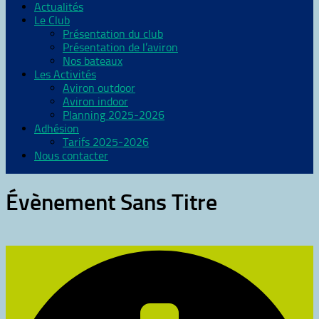
Actualités
Le Club
Présentation du club
Présentation de l’aviron
Nos bateaux
Les Activités
Aviron outdoor
Aviron indoor
Planning 2025-2026
Adhésion
Tarifs 2025-2026
Nous contacter
Évènement Sans Titre