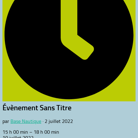
Évènement Sans Titre
par
Base Nautique
·
2 juillet 2022
Évènement
15 h 00 min
–
18 h 00 min
Sans
10 juillet 2022