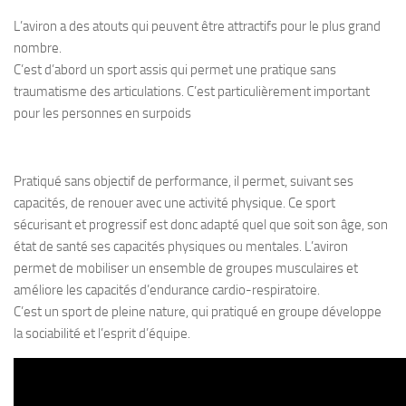
L’aviron a des atouts qui peuvent être attractifs pour le plus grand
nombre.
C’est d’abord un sport assis qui permet une pratique sans
traumatisme des articulations. C’est particulièrement important
pour les personnes en surpoids
Pratiqué sans objectif de performance, il permet, suivant ses
capacités, de renouer avec une activité physique. Ce sport
sécurisant et progressif est donc adapté quel que soit son âge, son
état de santé ses capacités physiques ou mentales. L’aviron
permet de mobiliser un ensemble de groupes musculaires et
améliore les capacités d’endurance cardio-respiratoire.
C’est un sport de pleine nature, qui pratiqué en groupe développe
la sociabilité et l’esprit d’équipe.