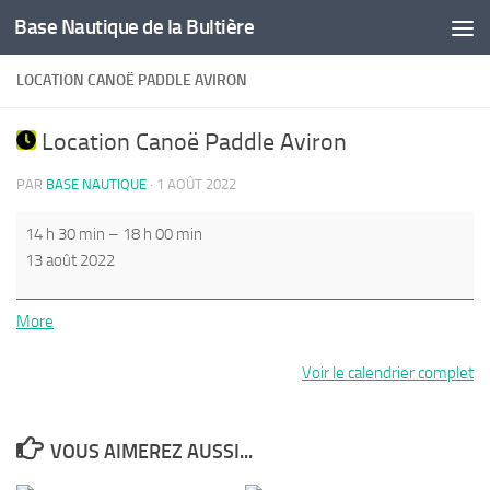
Base Nautique de la Bultière
Skip to content
LOCATION CANOË PADDLE AVIRON
Location Canoë Paddle Aviron
PAR
BASE NAUTIQUE
·
1 AOÛT 2022
Location
14 h 30 min
–
18 h 00 min
Canoë
13 août 2022
Paddle
Aviron
about
More
{title}
Voir le calendrier complet
VOUS AIMEREZ AUSSI...