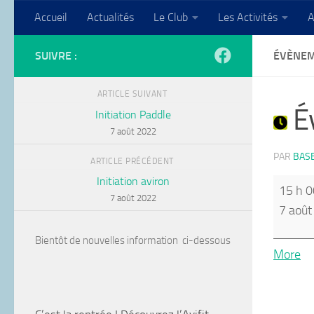
Accueil
Actualités
Le Club
Les Activités
A
Skip to content
SUIVRE :
ÉVÈNEM
ARTICLE SUIVANT
Év
Initiation Paddle
7 août 2022
PAR
BAS
ARTICLE PRÉCÉDENT
Initiation aviron
Évènem
15 h 0
7 août 2022
Sans
7 août
Titre
Bientôt de nouvelles information ci-dessous
ab
More
{ti