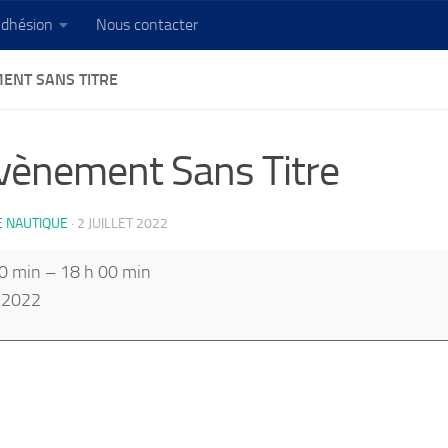
dhésion
Nous contacter
ENT SANS TITRE
ènement Sans Titre
E NAUTIQUE
·
2 JUILLET 2022
ent
0 min
–
18 h 00 min
 2022
out
tle}