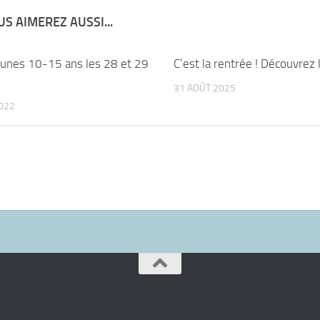
S AIMEREZ AUSSI...
eunes 10-15 ans les 28 et 29
C’est la rentrée ! Découvrez l
31 AOÛT 2025
2022