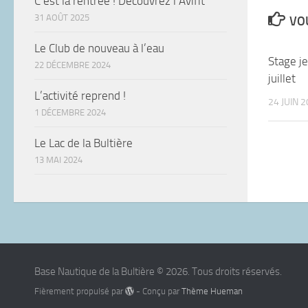
C’est la rentrée ! Découvrez l’Avifit
31 AOÛT 2025
VOU
Le Club de nouveau à l’eau
Stage j
22 DÉCEMBRE 2024
juillet
L’activité reprend !
24 JUIN 
1 DÉCEMBRE 2024
Le Lac de la Bultière
13 MAI 2024
Base Nautique de la Bultière © 2026. Tous droits réservés.
Fièrement propulsé par
- Conçu par
Thème Hueman