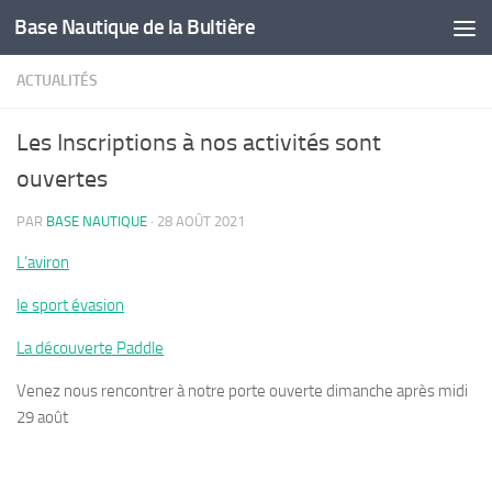
Base Nautique de la Bultière
Skip to content
ACTUALITÉS
Les Inscriptions à nos activités sont
ouvertes
PAR
BASE NAUTIQUE
·
28 AOÛT 2021
L’aviron
le sport évasion
La découverte Paddle
Venez nous rencontrer à notre porte ouverte dimanche après midi
29 août