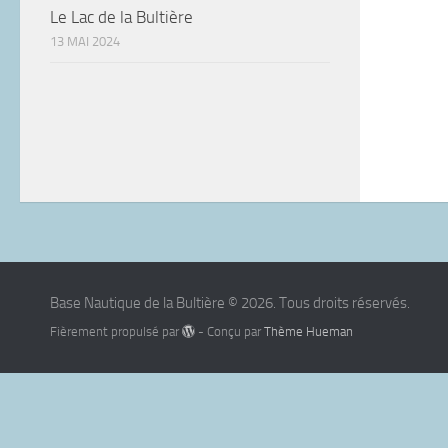
Le Lac de la Bultière
13 MAI 2024
Base Nautique de la Bultière © 2026. Tous droits réservés.
Fièrement propulsé par
- Conçu par
Thème Hueman