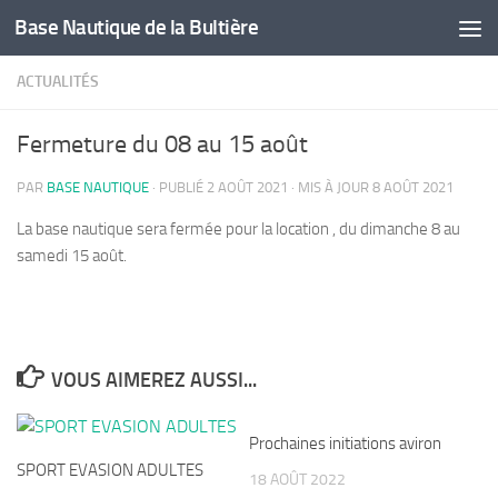
Base Nautique de la Bultière
Skip to content
ACTUALITÉS
Fermeture du 08 au 15 août
PAR
BASE NAUTIQUE
· PUBLIÉ
2 AOÛT 2021
· MIS À JOUR
8 AOÛT 2021
La base nautique sera fermée pour la location , du dimanche 8 au
samedi 15 août.
VOUS AIMEREZ AUSSI...
Prochaines initiations aviron
SPORT EVASION ADULTES
18 AOÛT 2022