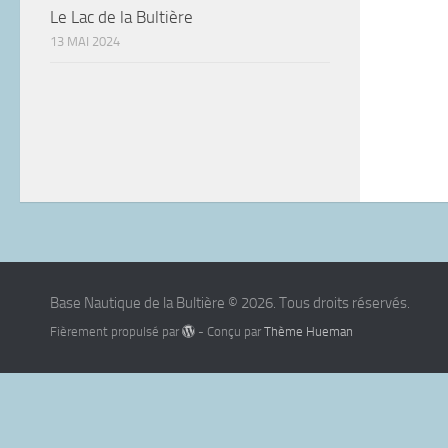
Le Lac de la Bultière
13 MAI 2024
Base Nautique de la Bultière © 2026. Tous droits réservés.
Fièrement propulsé par
- Conçu par
Thème Hueman