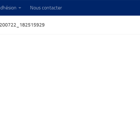
dhésion
Nous contacter
200722_182515929