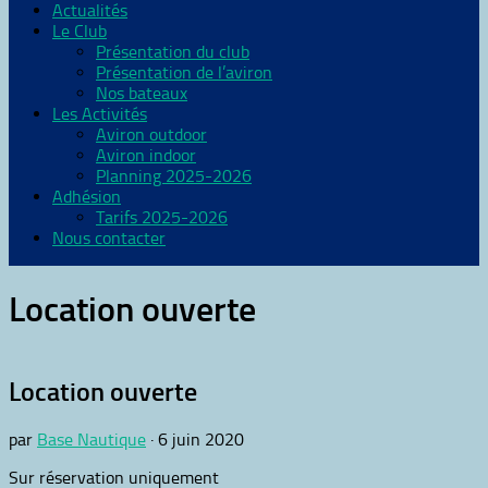
Actualités
Le Club
Présentation du club
Présentation de l’aviron
Nos bateaux
Les Activités
Aviron outdoor
Aviron indoor
Planning 2025-2026
Adhésion
Tarifs 2025-2026
Nous contacter
Location ouverte
Location ouverte
par
Base Nautique
·
6 juin 2020
Sur réservation uniquement