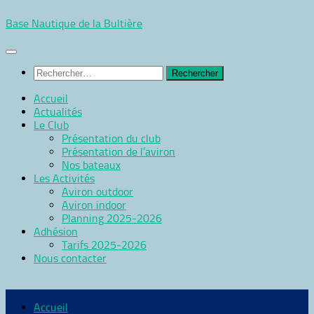
Skip
Base Nautique de la Bultière
to
content
Rechercher :
Accueil
Actualités
Le Club
Présentation du club
Présentation de l’aviron
Nos bateaux
Les Activités
Aviron outdoor
Aviron indoor
Planning 2025-2026
Adhésion
Tarifs 2025-2026
Nous contacter
Accueil