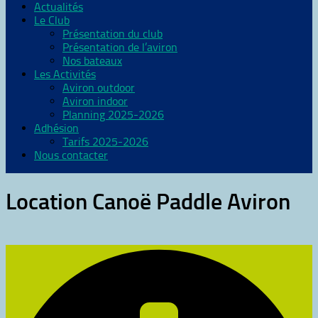
Actualités
Le Club
Présentation du club
Présentation de l’aviron
Nos bateaux
Les Activités
Aviron outdoor
Aviron indoor
Planning 2025-2026
Adhésion
Tarifs 2025-2026
Nous contacter
Location Canoë Paddle Aviron