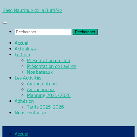
Skip
Base Nautique de la Bultière
to
content
Rechercher :
Accueil
Actualités
Le Club
Présentation du club
Présentation de l’aviron
Nos bateaux
Les Activités
Aviron outdoor
Aviron indoor
Planning 2025-2026
Adhésion
Tarifs 2025-2026
Nous contacter
Accueil