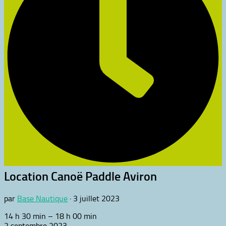
Location Canoë Paddle Aviron
par
Base Nautique
·
3 juillet 2023
Location
14 h 30 min
–
18 h 00 min
Canoë
2 septembre 2023